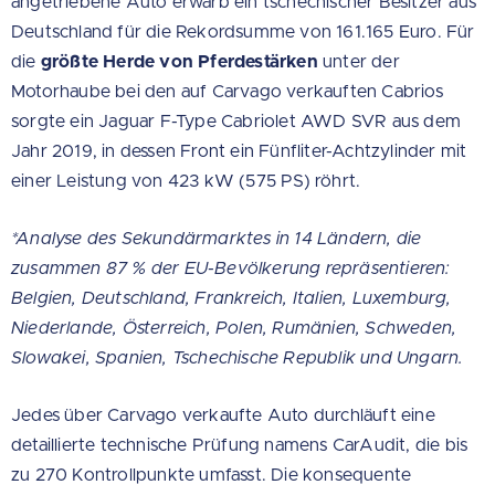
angetriebene Auto erwarb ein tschechischer Besitzer aus
Deutschland für die Rekordsumme von 161.165 Euro. Für
die
größte Herde von Pferdestärken
unter der
Motorhaube bei den auf Carvago verkauften Cabrios
sorgte ein Jaguar F-Type Cabriolet AWD SVR aus dem
Jahr 2019, in dessen Front ein Fünfliter-Achtzylinder mit
einer Leistung von 423 kW (575 PS) röhrt.
*Analyse des Sekundärmarktes in 14 Ländern, die
zusammen 87 % der EU-Bevölkerung repräsentieren:
Belgien, Deutschland, Frankreich, Italien, Luxemburg,
Niederlande, Österreich, Polen, Rumänien, Schweden,
Slowakei, Spanien, Tschechische Republik und Ungarn.
Jedes über Carvago verkaufte Auto durchläuft eine
detaillierte technische Prüfung namens CarAudit, die bis
zu 270 Kontrollpunkte umfasst. Die konsequente