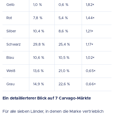
Gelb
1,0 %
0,6 %
1,82×
Rot
7,8 %
5,4 %
1,44×
Silber
10,4 %
8,6 %
1,21×
Schwarz
29,8 %
25,4 %
1,17×
Blau
10,6 %
10,5 %
1,02×
Weiß
13,6 %
21,0 %
0,65×
Grau
14,9 %
22,6 %
0,66×
Ein detaillierterer Blick auf 7 Carvago-Märkte
Für alle sieben Länder, in denen die Marke vertrieblich