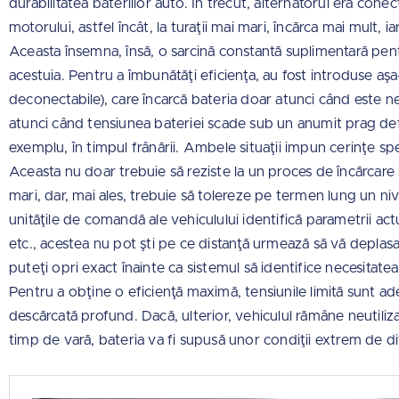
durabilitatea bateriilor auto. În trecut, alternatorul era cone
motorului, astfel încât, la turaţii mai mari, încărca mai mult, iar
Aceasta însemna, însă, o sarcină constantă suplimentară pen
acestuia. Pentru a îmbunătăţi eficienţa, au fost introduse aş
deconectabile), care încarcă bateria doar atunci când este nec
atunci când tensiunea bateriei scade sub un anumit prag defini
exemplu, în timpul frânării. Ambele situaţii impun cerinţe spe
Aceasta nu doar trebuie să reziste la un proces de încărcare 
mari, dar, mai ales, trebuie să tolereze pe termen lung un ni
unităţile de comandă ale vehiculului identifică parametrii act
etc., acestea nu pot şti pe ce distanţă urmează să vă deplasa
puteţi opri exact înainte ca sistemul să identifice necesitatea
Pentru a obţine o eficienţă maximă, tensiunile limită sunt ade
descărcată profund. Dacă, ulterior, vehiculul rămâne neutiliz
timp de vară, bateria va fi supusă unor condiţii extrem de dif