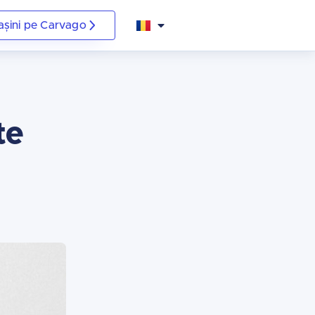
șini pe Carvago
Čeština
Deutsch
Italiano
te
Slovenština
Polski
Shqip