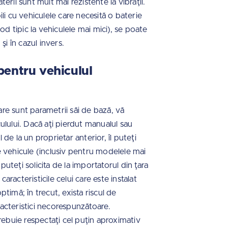
rii sunt mult mai rezistente la vibraţii.
li cu vehiculele care necesită o baterie
 tipic la vehiculele mai mici), se poate
şi în cazul invers.
pentru vehiculul
care sunt parametrii săi de bază, vă
lului. Dacă aţi pierdut manualul sau
 de la un proprietar anterior, îl puteţi
 de vehicule (inclusiv pentru modelele mai
puteţi solicita de la importatorul din ţara
acteristicile celui care este instalat
timă; în trecut, exista riscul de
aracteristici necorespunzătoare.
rebuie respectaţi cel puţin aproximativ