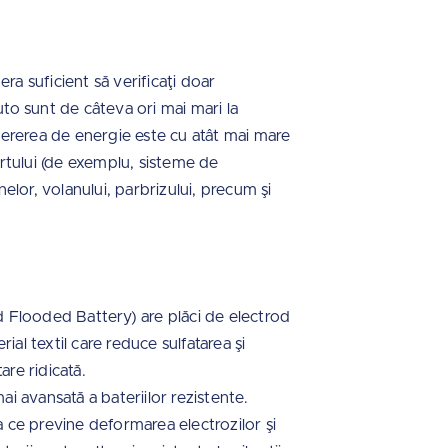
era suficient să verificaţi doar
uto sunt de câteva ori mai mari la
ererea de energie este cu atât mai mare
rtului (de exemplu, sisteme de
nelor, volanului, parbrizului, precum şi
 Flooded Battery) are plăci de electrod
ial textil care reduce sulfatarea şi
tare ridicată.
 avansată a bateriilor rezistente.
eea ce previne deformarea electrozilor şi