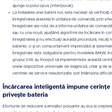
ajunge la polul opus (intenţionat).
La instalarea unei baterii noi, este necesar să verificaţi
înregistrarea acesteia în unitatea de comandă, prin ef
înregistrare are rolul de a informa unitatea de comandă
sau cu una nouă, ajustând algoritmii de încărcare în co
înregistrarea şi nu efectuaţi această procedură, riscaţi
bateriei, ci şi un comportament imprevizibil al sistemel
înregistrare este obligatorie pentru modelele BMW, însă
grupul VW, au început să implementeze această cerinţă
unele dispozitive universale de diagnoză, chiar şi de la
centrele de service neautorizate, pot întâmpina dificultă
Încărcarea inteligentă impune cerinţe
priveşte bateria
Eforturile de reducere a emisiilor poluante au dus la creştere