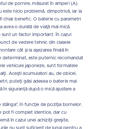
ntul de pornire, măsurat în amperi (A).
 este nicio problemă, dimpotrivă, iar la
i chiar benefic. O baterie cu parametri
a avea o durată de viaţă mai mică.
 sunt un factor important. În cazul
 punct de vedere tehnic din clasele
ontare cât şi la aşezarea finală în
 de determinat, este puternic recomandat
nele vehicule japoneze, sunt formatele
nalţi. Aceşti acumulatori au, de obicei,
etri, puteţi găsi adesea o baterie mai
ă în siguranţă după o mică ajustare a
e stânga”, în funcţie de poziţia bornelor.
e pot fi complet identice, dar cu
mă în cazul unei achiziţii greşite,
rile nu sunt suficient de lungi pentru a