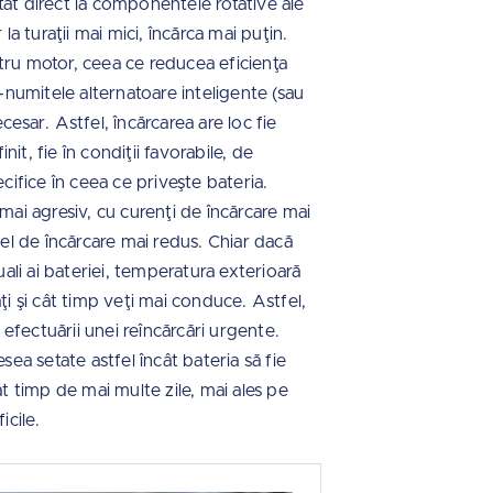
ctat direct la componentele rotative ale
 la turaţii mai mici, încărca mai puţin.
tru motor, ceea ce reducea eficienţa
a-numitele alternatoare inteligente (sau
esar. Astfel, încărcarea are loc fie
t, fie în condiţii favorabile, de
cifice în ceea ce priveşte bateria.
mai agresiv, cu curenţi de încărcare mai
vel de încărcare mai redus. Chiar dacă
uali ai bateriei, temperatura exterioară
ţi şi cât timp veţi mai conduce. Astfel,
 efectuării unei reîncărcări urgente.
sea setate astfel încât bateria să fie
at timp de mai multe zile, mai ales pe
icile.