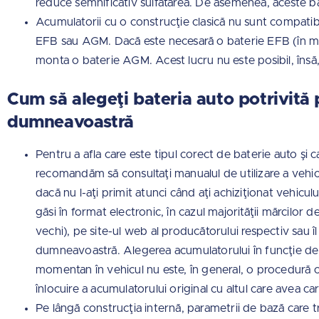
reduce semnificativ sulfatarea. De asemenea, aceste bate
Acumulatorii cu o construcţie clasică nu sunt compatibi
EFB sau AGM. Dacă este necesară o baterie EFB (în mod
monta o baterie AGM. Acest lucru nu este posibil, însă, 
Cum să alegeţi bateria auto potrivită 
dumneavoastră
Pentru a afla care este tipul corect de baterie auto şi 
recomandăm să consultaţi manualul de utilizare a vehicu
dacă nu l-aţi primit atunci când aţi achiziţionat vehiculul
găsi în format electronic, în cazul majorităţii mărcilor
vechi), pe site-ul web al producătorului respectiv sau îl 
dumneavoastră. Alegerea acumulatorului în funcţie de car
momentan în vehicul nu este, în general, o procedură op
înlocuire a acumulatorului original cu altul care avea c
Pe lângă construcţia internă, parametrii de bază care t