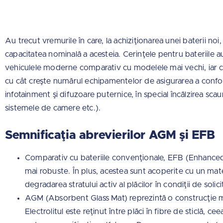
Au trecut vremurile în care, la achiziţionarea unei baterii noi, 
capacitatea nominală a acesteia. Cerinţele pentru bateriile a
vehiculele moderne comparativ cu modelele mai vechi, iar c
cu cât creşte numărul echipamentelor de asigurarea a confo
infotainment şi difuzoare puternice, în special încălzirea scau
sistemele de camere etc.).
Semnificaţia abrevierilor AGM şi EFB
Comparativ cu bateriile convenţionale, EFB (Enhanced
mai robuste. În plus, acestea sunt acoperite cu un mater
degradarea stratului activ al plăcilor în condiţii de solici
AGM (Absorbent Glass Mat) reprezintă o construcţie mai
Electrolitul este reţinut între plăci în fibre de sticlă, c