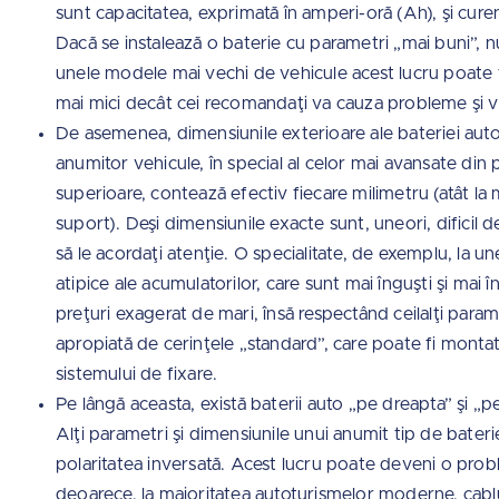
sunt capacitatea, exprimată în amperi-oră (Ah), şi cure
Dacă se instalează o baterie cu parametri „mai buni”, nu
unele modele mai vechi de vehicule acest lucru poate f
mai mici decât cei recomandaţi va cauza probleme şi v
De asemenea, dimensiunile exterioare ale bateriei auto
anumitor vehicule, în special al celor mai avansate din
superioare, contează efectiv fiecare milimetru (atât la m
suport). Deşi dimensiunile exacte sunt, uneori, dificil
să le acordaţi atenţie. O specialitate, de exemplu, la u
atipice ale acumulatorilor, care sunt mai înguşti şi mai î
preţuri exagerat de mari, însă respectând ceilalţi param
apropiată de cerinţele „standard”, care poate fi montat
sistemului de fixare.
Pe lângă aceasta, există baterii auto „pe dreapta” şi „p
Alţi parametri şi dimensiunile unui anumit tip de bateri
polaritatea inversată. Acest lucru poate deveni o proble
deoarece, la majoritatea autoturismelor moderne, cablu