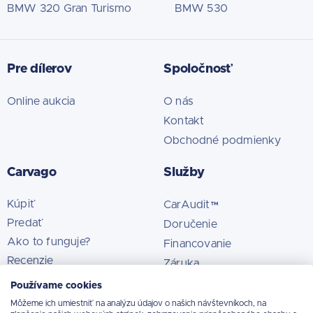
BMW 320 Gran Turismo
BMW 530
Pre dílerov
Spoločnosť
Online aukcia
O nás
Kontakt
Obchodné podmienky
Carvago
Služby
Kúpiť
CarAudit™
Predať
Doručenie
Ako to funguje?
Financovanie
Recenzie
Záruka
Používame cookies
Môžeme ich umiestniť na analýzu údajov o našich návštevníkoch, na