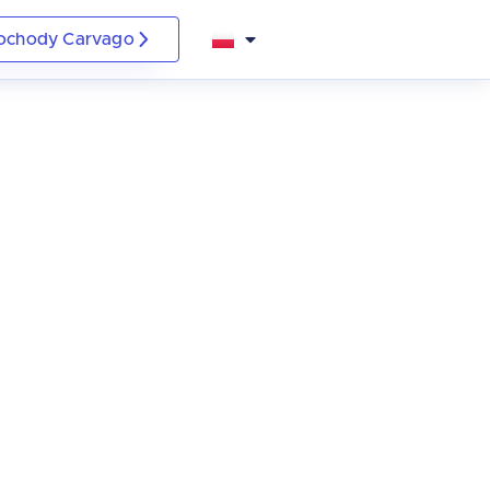
ochody Carvago
Čeština
Deutsch
Italiano
Slovenština
Română
Shqip