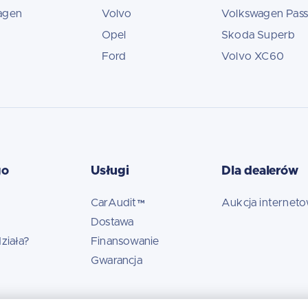
agen
Volvo
Volkswagen Pass
Opel
Skoda Superb
Ford
Volvo XC60
go
Usługi
Dla dealerów
CarAudit™
Aukcja internet
Dostawa
ziała?
Finansowanie
Gwarancja