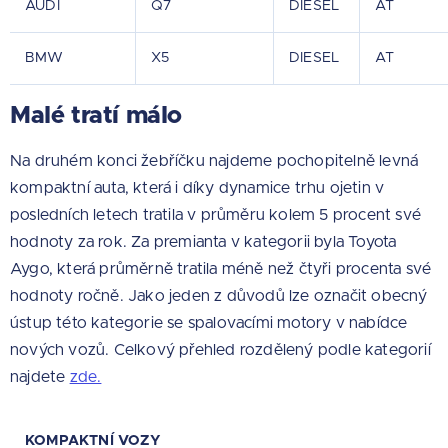
AUDI
Q7
DIESEL
AT
BMW
X5
DIESEL
AT
Malé tratí málo
Na druhém konci žebříčku najdeme pochopitelně levná
kompaktní auta, která i díky dynamice trhu ojetin v
posledních letech tratila v průměru kolem 5 procent své
hodnoty za rok. Za premianta v kategorii byla Toyota
Aygo, která průměrně tratila méně než čtyři procenta své
hodnoty ročně. Jako jeden z důvodů lze označit obecný
ústup této kategorie se spalovacími motory v nabídce
nových vozů. Celkový přehled rozdělený podle kategorií
najdete
zde.
KOMPAKTNÍ VOZY