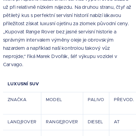
už při relativně nízkém nájezdu. Na druhou stranu, čtyř až
pětiletý kus s perfektní servisní historií nabízí lákavou
příležitost získat luxusní ojetinu za zlomek původní ceny.
„Kupovat Range Rover bez jasné servisní historie a
správným intervalem výměny oleje je obrovským
hazardem a například naší kontrolou takový vůz
neprojde,“ říká Marek Dvořák, šéf výkupu vozidel v
Carvago.
LUXUSNÍ SUV
ZNAČKA
MODEL
PALIVO
PŘEVOD.
LAND_ROVER
RANGE_ROVER
DIESEL
AT