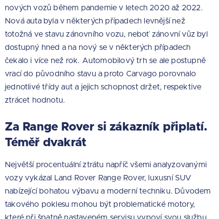
nových vozů během pandemie v letech 2020 až 2022.
Nová auta byla v některých případech levnější než
totožná ve stavu zánovního vozu, neboť zánovní vůz byl
dostupný hned a na nový se v některých případech
čekalo i více než rok. Automobilový trh se ale postupně
vrací do původního stavu a proto Carvago porovnalo
jednotlivé třídy aut a jejich schopnost držet, respektive
ztrácet hodnotu.
Za Range Rover si zákazník připlatí.
Téměř dvakrát
Největší procentuální ztrátu napříč všemi analyzovanými
vozy vykázal Land Rover Range Rover, luxusní SUV
nabízející bohatou výbavu a moderní techniku. Důvodem
takového poklesu mohou být problematické motory,
které při špatně nastaveném servisu vypoví svou službu