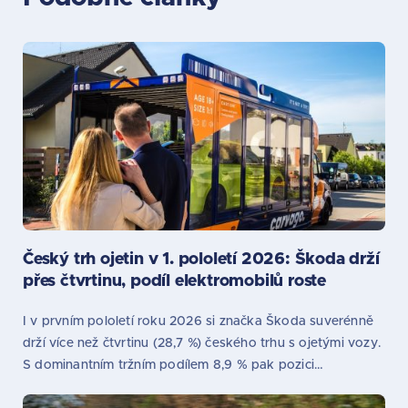
Český trh ojetin v 1. pololetí 2026: Škoda drží
přes čtvrtinu, podíl elektromobilů roste
I v prvním pololetí roku 2026 si značka Škoda suverénně
drží více než čtvrtinu (28,7 %) českého trhu s ojetými vozy.
S dominantním tržním podílem 8,9 % pak pozici…