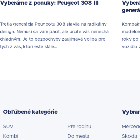
Vyberáme z ponuky: Peugeot 308 III
Vyberá
generá
Tretia generácia Peugeotu 308 stavila na radikálny
Kompaktn
design. Nemusí sa vám páčiť, ale určite vás nenechá
modelom 
chladným. Je to bezpochyby zaujímavá voľba pre
roky po 
tých z vás, ktorí ešte stále…
vozidlo 
Obľúbené kategórie
Vybra
SUV
Pre rodinu
Merced
Kombi
Do mesta
Skoda