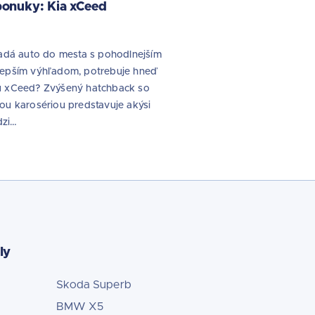
onuky: Kia xCeed
ľadá auto do mesta s pohodlnejším
lepším výhľadom, potrebuje hneď
u xCeed? Zvýšený hatchback so
ou karosériou predstavuje akýsi
dzi…
ly
Skoda Superb
BMW X5