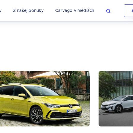
y
Z našej ponuky
Carvago v médiách