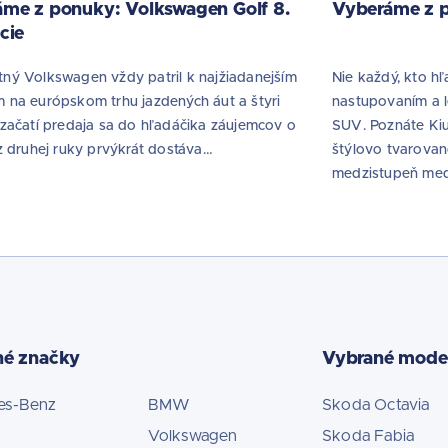
me z ponuky: Volkswagen Golf 8.
Vyberáme z p
cie
ý Volkswagen vždy patril k najžiadanejším
Nie každý, kto h
na európskom trhu jazdených áut a štyri
nastupovaním a 
začatí predaja sa do hľadáčika záujemcov o
SUV. Poznáte Ki
z druhej ruky prvýkrát dostáva…
štýlovo tvarovan
medzistupeň me
né značky
Vybrané mode
es-Benz
BMW
Skoda Octavia
Volkswagen
Skoda Fabia