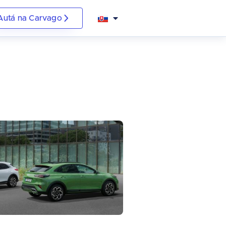
Autá na Carvago
Čeština
Deutsch
Italiano
Polski
Română
Shqip