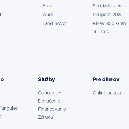
Ford
Skoda Kodiaq
t
Audi
Peugeot 208
Land Rover
BMW 320 Gran
Turismo
go
Služby
Pre dílerov
CarAudit™
Online aukcia
Doručenie
funguje?
Financovanie
ie
Záruka